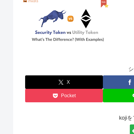
シ
X
Pocket
koj