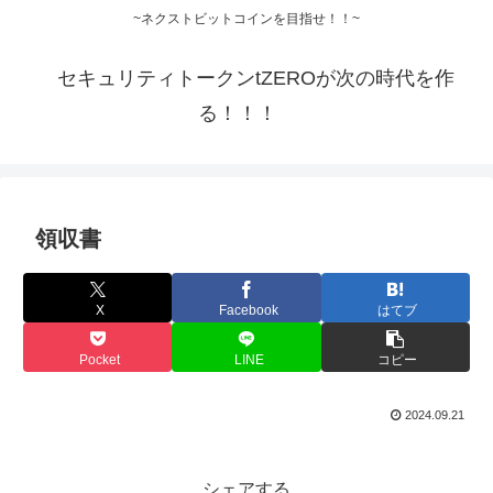
~ネクストビットコインを目指せ！！~
セキュリティトークンtZEROが次の時代を作
る！！！
領収書
X
Facebook
はてブ
Pocket
LINE
コピー
2024.09.21
シェアする