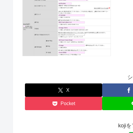
シ
X
Pocket
koj