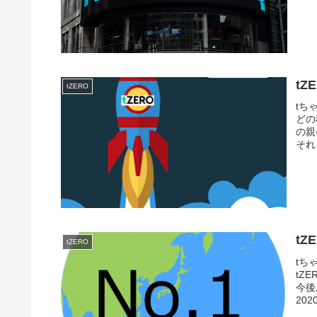
t
tZERO
tち
どの
の親
それ
t
tZERO
tち
tZ
今後
202