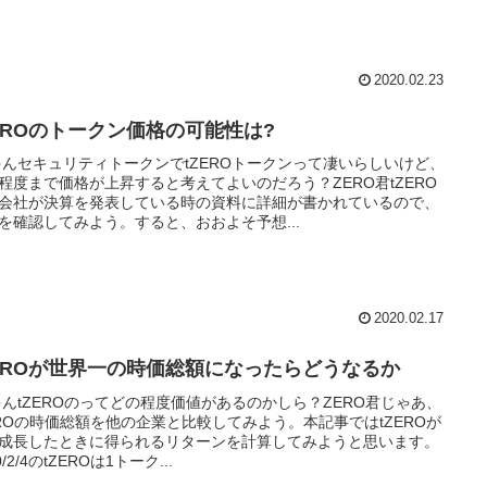
2020.02.23
ZEROのトークン価格の可能性は?
ゃんセキュリティトークンでtZEROトークンって凄いらしいけど、
程度まで価格が上昇すると考えてよいのだろう？ZERO君tZERO
会社が決算を発表している時の資料に詳細が書かれているので、
を確認してみよう。すると、おおよそ予想...
2020.02.17
ZEROが世界一の時価総額になったらどうなるか
ゃんtZEROのってどの程度価値があるのかしら？ZERO君じゃあ、
EROの時価総額を他の企業と比較してみよう。本記事ではtZEROが
成長したときに得られるリターンを計算してみようと思います。
0/2/4のtZEROは1トーク...