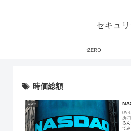
セキュリ
tZERO
時価総額
N
未分類
tち
所に
るん
てみ