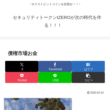
~ネクストビットコインを目指せ！！~
セキュリティトークンtZEROが次の時代を作
る！！！
債権市場お金
X
Facebook
はてブ
Pocket
LINE
コピー
2020.02.24