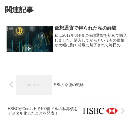
関連記事
仮想通貨で得られた私の経験
投資
私は2017年8月頃に仮想通貨を初めて購入
しました。購入してからというもの価格
が大幅に動く相場に魅了されて毎日のよ
うに相場を確認したり、ニュースをチェ
ックしたりと本当に仮想通貨に全てを捧
げていると言っても過言ではないような
生活をしておりまし...
SBIの今後の戦略
HSBCがCorda上で100億ドルの私募債を
デジタル化したことを発表！